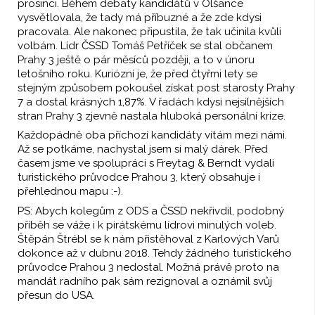
prosinci. Během debaty kandidátů v Olšance
vysvětlovala, že tady má příbuzné a že zde kdysi
pracovala. Ale nakonec připustila, že tak učinila kvůli
volbám. Lídr ČSSD Tomáš Petříček se stal občanem
Prahy 3 ještě o pár měsíců později, a to v únoru
letošního roku. Kuriózní je, že před čtyřmi lety se
stejným způsobem pokoušel získat post starosty Prahy
7 a dostal krásných 1,87%. V řadách kdysi nejsilnějších
stran Prahy 3 zjevně nastala hluboká personální krize.
Každopádně oba příchozí kandidáty vítám mezi námi.
Až se potkáme, nachystal jsem si malý dárek. Před
časem jsme ve spolupráci s Freytag & Berndt vydali
turistického průvodce Prahou 3, který obsahuje i
přehlednou mapu :-).
PS: Abych kolegům z ODS a ČSSD nekřivdil, podobný
příběh se váže i k pirátskému lídrovi minulých voleb.
Štěpán Štrébl se k nám přistěhoval z Karlových Varů
dokonce až v dubnu 2018. Tehdy žádného turistického
průvodce Prahou 3 nedostal. Možná právě proto na
mandát radního pak sám rezignoval a oznámil svůj
přesun do USA.