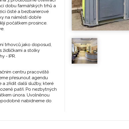
ací dobu farmářských trhů a
ici čisté a bezbarierové
dky na náměstí dobře
ěji počátkem prosince.
ve.
ní trhovců jako doposud,
 židličkami a stolky
hy - IPR.
ačním centru pracoviště
ceme přesunout agendu
a zřídit další služby, které
rozeně patří. Po nezbytných
čátkem února. Uvolněnou
vděpodobně nabídneme do