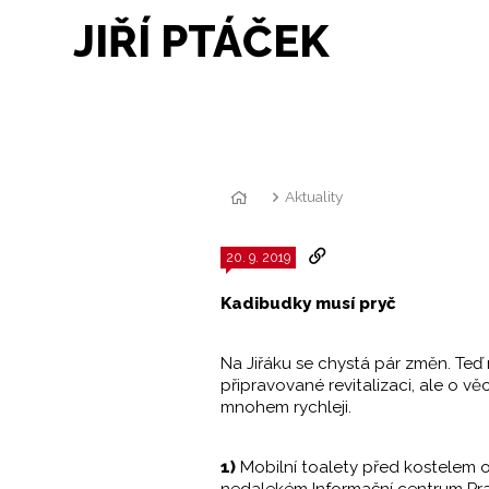
JIŘÍ PTÁČEK
Aktuality
20. 9. 2019
Kadibudky musí pryč
Na Jiřáku se chystá pár změn. Teď
připravované revitalizaci, ale o v
mnohem rychleji.
1)
Mobilní toalety před kostelem 
nedalekém Informační centrum Pra