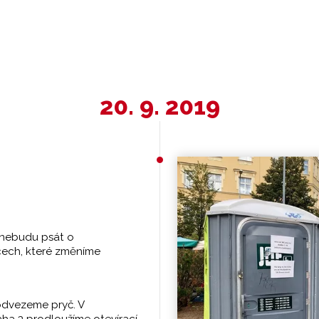
20. 9. 2019
 nebudu psát o
ěcech, které změníme
odvezeme pryč. V
ha 3 prodloužíme otevírací