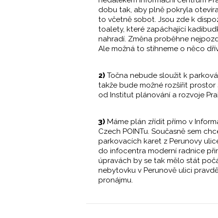
dobu tak, aby plně pokryla otevír
to včetně sobot. Jsou zde k dispoz
toalety, které zapáchající kadibu
nahradí. Změna proběhne nejpozd
Ale možná to stihneme o něco dří
2)
Točna nebude sloužit k parková
takže bude možné rozšířit prostor s
od Institut plánování a rozvoje Pra
3)
Máme plán zřídit přímo v Inform
Czech POINTu. Současně sem ch
parkovacích karet z Perunovy ulice 
do infocentra moderní radnice při
úpravách by se tak mělo stát po
nebytovku v Perunově ulici pra
pronájmu.