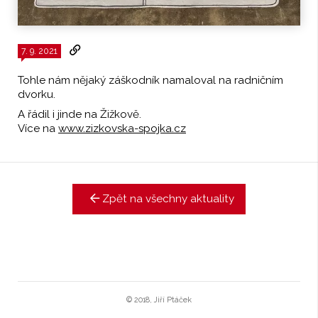
7. 9. 2021
Tohle nám nějaký záškodník namaloval na radničním
dvorku.
A řádil i jinde na Žižkově.
Více na
www.zizkovska-spojka.cz
Zpět na všechny aktuality
© 2018, Jiří Ptáček