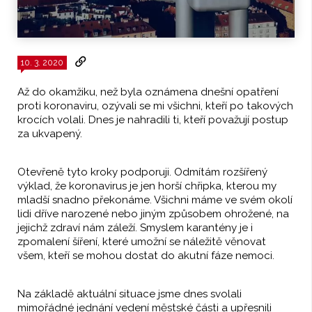
10. 3. 2020
Až do okamžiku, než byla oznámena dnešní opatření
proti koronaviru, ozývali se mi všichni, kteří po takových
krocích volali. Dnes je nahradili ti, kteří považují postup
za ukvapený.
Otevřeně tyto kroky podporuji. Odmítám rozšířený
výklad, že koronavirus je jen horší chřipka, kterou my
mladší snadno překonáme. Všichni máme ve svém okolí
lidi dříve narozené nebo jiným způsobem ohrožené, na
jejichž zdraví nám záleží. Smyslem karantény je i
zpomalení šíření, které umožní se náležitě věnovat
všem, kteří se mohou dostat do akutní fáze nemoci.
Na základě aktuální situace jsme dnes svolali
mimořádné jednání vedení městské části a upřesnili