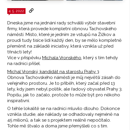
4. 5. 2022
Dneska jsme na jednání rady schválili výběr stavební
firmy, která provede kompletní obnovu Tachovského
náměstí. Místo, které je jedním ze vstupů na Žižkov a
proudí tudy tisíce lidí každý den, by se mělo kompletně
přeměnit na základě iniciativy, která vznikla už před
třinácti lety!
Více v příspěvku
Michala Vronského
, který s tím tehdy
na radnici přišel.
Michal Vronský, kandidát na starostu Prahy 3
Obnova Tachovského náměstí je můj největší zásah do
veřejného prostoru. Je to příběh, který začal před 13
lety, kdy jsem nebyl politik, ale řadový obyvatel Prahy 3.
Popíšu, jak to začalo, protože to může být pro někoho
inspirativní.
O téhle lokalitě se na radnici mluvilo dlouho. Dokonce
vznikla studie, ale náklady se odhadovaly nejméně na
45 milionů, a tak se s projektem reálně nepočítalo.
Tohle mě štvalo a doma jsme přemýšleli co s tím.