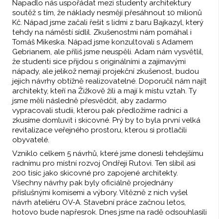
Napadlo nás uspořádat mezi studenty architektury
soutěž s tím, že náklady nesmějí přesáhnout 10 milionů
Kč. Nápad jsme začali řešit s lidmi z baru Bajkazyl, který
tehdy na náměstí sídlil. Zkušenostmi nám pomáhal i
Tomáš Mikeska. Nápad jsme konzultovali s Adamem
Gebrianem, ale příliš jsme neuspěli. Adam nám vysvětlil,
že studenti sice přijdou s originálními a zajímavými
nápady, ale jelikož nemají projekční zkušenost, budou
jejich návrhy obtížně realizovatelné. Doporučil nám najít
architekty, kteří na Žižkově žili a mají k místu vztah. Ty
jsme měli následně přesvědčit, aby zadarmo
vypracovali studii, kterou pak předložíme radnici a
zkusíme domluvit i skicovné. Prý by to byla první velká
revitalizace veřejného prostoru, kterou si protlačili
obyvatelé.
Vzniklo celkem 5 návrhů, které jsme donesli tehdejšímu
radnímu pro místní rozvoj Ondřeji Rutovi. Ten slíbil asi
200 tisíc jako skicovné pro zapojené architekty.
Všechny návrhy pak byly oficiálně projednány
příslušnými komisemi a výbory. Vítězně z nich vyšel
návrh ateliéru OV-A. Stavební práce začnou letos,
hotovo bude napřesrok. Dnes jsme na radě odsouhlasili