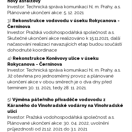
nový asfaltový
Investor: Technická správa komunikací hl. m. Prahy, a.s.
Plánované ukončení akce: 5. 12. 2021
3)
Rekonstrukce vodovodu v úseku Rokycanova -
Černínova
Investor: Pražská vodohospodářská společnost a.s.
Skutečné ukončení akce realizováno k 15.11.2021, další
načasování realizací navazujících etap budou součástí
dohodnuté koordinace
4)
Rekonstrukce Koněvovy ulice v úseku
Rokycanova - Černínova
Investor: Technická správa komunikací hl. m. Prahy, a.s.
Již otevřena pro jednosměrný provoz a plánované
ukončení akce v obou směrech je o dva dny před
termínem 30. 11. 2021, tedy 28. 11. 2021.
5)
Výměna páteřního přivaděče vodovodu z
Káraného do Vinohradské vodárny na Vinohradské
ulici
Investor: Pražská vodohospodářská společnost a.s.
Plánované ukončení akce: 30. 04. 2022, uvolnění
průjezdnosti od 21.12. 2021 do 3.1. 2021