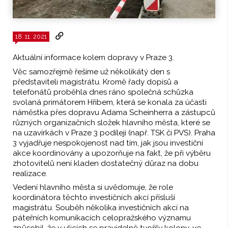
18. 11. 2021
Aktuální informace kolem dopravy v Praze 3.
Věc samozřejmě řešíme už několikátý den s
představiteli magistrátu. Kromě řady dopisů a
telefonátů proběhla dnes ráno společná schůzka
svolaná primátorem Hřibem, která se konala za účasti
náměstka přes dopravu Adama Scheinherra a zástupců
různých organizačních složek hlavního města, které se
na uzavírkách v Praze 3 podílejí (např. TSK či PVS). Praha
3 vyjadřuje nespokojenost nad tím, jak jsou investiční
akce koordinovány a upozorňuje na fakt, že při výběru
zhotovitelů není kladen dostatečný důraz na dobu
realizace.
Vedení hlavního města si uvědomuje, že role
koordinátora těchto investičních akcí přísluší
magistrátu. Souběh několika investičních akcí na
páteřních komunikacích celopražského významu