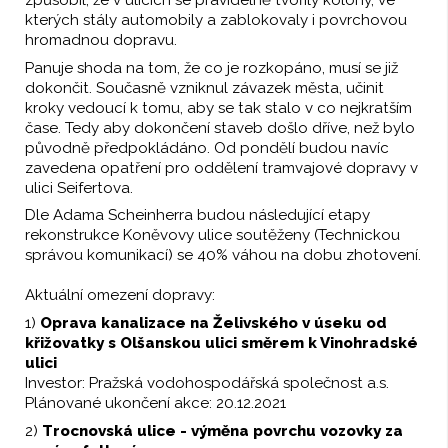
způsobil, že v ulicích se pravidelně tvořily kolony, ve
kterých stály automobily a zablokovaly i povrchovou
hromadnou dopravu.
Panuje shoda na tom, že co je rozkopáno, musí se již
dokončit. Současně vzniknul závazek města, učinit
kroky vedoucí k tomu, aby se tak stalo v co nejkratším
čase. Tedy aby dokončení staveb došlo dříve, než bylo
původně předpokládáno. Od pondělí budou navíc
zavedena opatření pro oddělení tramvajové dopravy v
ulici Seifertova.
Dle Adama Scheinherra budou následující etapy
rekonstrukce Koněvovy ulice soutěženy (Technickou
správou komunikací) se 40% váhou na dobu zhotovení.
Aktuální omezení dopravy:
1)
Oprava kanalizace na Želivského v úseku od
křižovatky s Olšanskou ulici směrem k Vinohradské
ulici
Investor: Pražská vodohospodářská společnost a.s.
Plánované ukončení akce: 20.12.2021
2)
Trocnovská ulice - výměna povrchu vozovky za