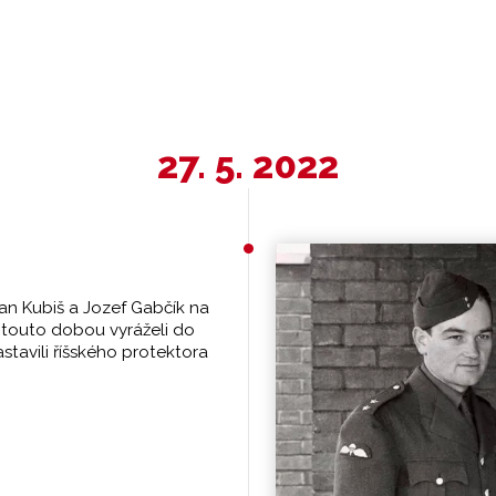
27. 5. 2022
Jan Kubiš a Jozef Gabčík na
 a touto dobou vyráželi do
stavili říšského protektora